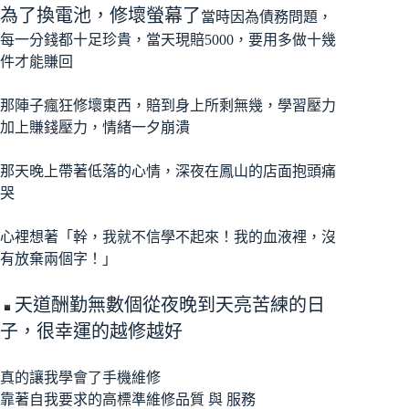
為了換電池，修壞螢幕了
當時因為債務問題，
每一分錢都十足珍貴，當天現賠5000，要用多做十幾
件才能賺回
那陣子瘋狂修壞東西，賠到身上所剩無幾，學習壓力
加上賺錢壓力，情緒一夕崩潰
那天晚上帶著低落的心情，深夜在鳳山的店面抱頭痛
哭
心裡想著「幹，我就不信學不起來！我的血液裡，沒
有放棄兩個字！」
天道酬勤無數個從夜晚到天亮苦練的日
子，很幸運的越修越好
真的讓我學會了手機維修
靠著自我要求的高標準維修品質 與 服務