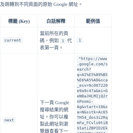
及跳轉到不同頁面的原始 Google 網址。
標籤 (Key)
白話解釋
範例值
當前所在的頁
current
碼，例如
代
1
1
表第一頁。
"https://www
.google.com/s
earch?
q=AI%E5%89%B5
%E6%A5%AD&sca
_esv=9c007220
e9a9c47a&ei=G
eNBaJHLMIjQ2r
oPoomi-
下一頁 Google
Ag&start=10&s
搜尋結果的網
a=N&sstk=Ac65
址。你可以複
TH54_dos3i2Rq
next
mFw_FCvls0tiB
製此網址到瀏
UIatiZBPID2Ek
覽器查看下一