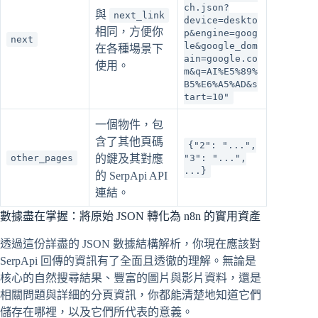
ch.json?
與
next_link
device=deskto
相同，方便你
p&engine=goog
next
le&google_dom
在各種場景下
ain=google.co
使用。
m&q=AI%E5%89%
B5%E6%A5%AD&s
tart=10"
一個物件，包
含了其他頁碼
{"2": "...",
other_pages
的鍵及其對應
"3": "...",
...}
的 SerpApi API
連結。
數據盡在掌握：將原始 JSON 轉化為 n8n 的實用資產
透過這份詳盡的 JSON 數據結構解析，你現在應該對
SerpApi 回傳的資訊有了全面且透徹的理解。無論是
核心的自然搜尋結果、豐富的圖片與影片資料，還是
相關問題與詳細的分頁資訊，你都能清楚地知道它們
儲存在哪裡，以及它們所代表的意義。