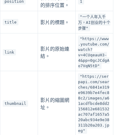
position
1
的排序位置。
"一个人年入千
title
影片的標題。
万，AI创业的十个
步骤"
"https://www
.youtube.com/
影片的原始連
watch?
link
v=4CUqeauH3-
結。
4&pp=0gcJCdgA
o7VqN5tD"
"https://ser
papi.com/sear
ches/6841e319
e9639b7e4fec8
8c2/images/a6
影片的縮圖網
thumbnail
1acdfbcde8dd2
址。
156812e681532
ac707af1657a5
20abc934e9e38
311b20a203.jp
eg"