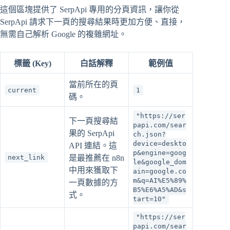
這個區塊提供了 SerpApi 專用的分頁資訊，讓你從
SerpApi 請求下一頁的搜尋結果時更加方便、直接，
無需自己解析 Google 的複雜網址。
標籤 (Key)
白話解釋
範例值
當前所在的頁
current
1
碼。
"https://ser
下一頁搜尋結
papi.com/sear
果的 SerpApi
ch.json?
device=deskto
API 連結。這
p&engine=goog
next_link
是最推薦在 n8n
le&google_dom
中用來獲取下
ain=google.co
m&q=AI%E5%89%
一頁數據的方
B5%E6%A5%AD&s
式。
tart=10"
"https://ser
papi.com/sear