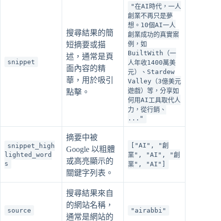
"在AI時代，一人
創業不再只是夢
想。10個AI一人
搜尋結果的簡
創業成功的真實案
例，如
短摘要或描
BuiltWith（一
述，通常是頁
snippet
人年收1400萬美
面內容的精
元）、Stardew
華，用於吸引
Valley（3億美元
遊戲）等，分享如
點擊。
何用AI工具取代人
力，從行銷、
..."
摘要中被
["AI", "創
snippet_high
Google 以粗體
lighted_word
業", "AI", "創
或高亮顯示的
s
業", "AI"]
關鍵字列表。
搜尋結果來自
的網站名稱，
source
"airabbi"
通常是網站的