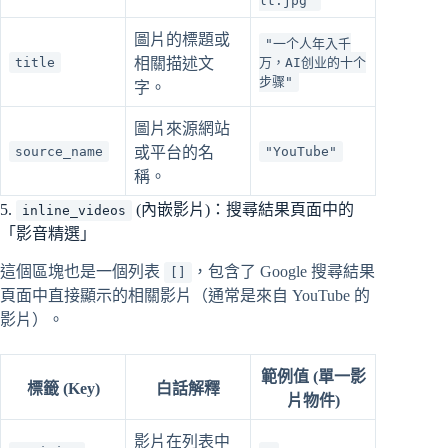
lt.jpg"
圖片的標題或
"一个人年入千
title
相關描述文
万，AI创业的十个
步骤"
字。
圖片來源網站
source_name
或平台的名
"YouTube"
稱。
5.
(內嵌影片)：搜尋結果頁面中的
inline_videos
「影音精選」
這個區塊也是一個列表
，包含了 Google 搜尋結果
[]
頁面中直接顯示的相關影片（通常是來自 YouTube 的
影片）。
範例值 (單一影
標籤 (Key)
白話解釋
片物件)
影片在列表中