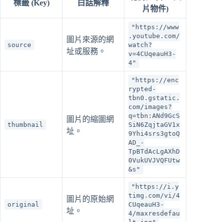
標籤 (Key)
白話解釋
片物件)
"https://www
.youtube.com/
圖片來源的網
source
watch?
址或服務。
v=4CUqeauH3-
4"
"https://enc
rypted-
tbn0.gstatic.
com/images?
q=tbn:ANd9GcS
圖片的縮圖網
thumbnail
SiN6ZqjtaGV1x
址。
9Yhi4srs3gtoQ
AD_-
TpBTdAcLgAXhD
0VukUVJVQFUtw
&s"
"https://i.y
timg.com/vi/4
圖片的原始網
original
CUqeauH3-
址。
4/maxresdefau