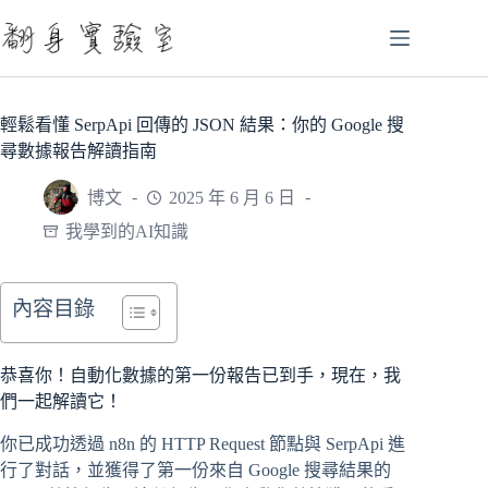
跳
至
主
要
內
輕鬆看懂 SerpApi 回傳的 JSON 結果：你的 Google 搜
容
尋數據報告解讀指南
博文
2025 年 6 月 6 日
我學到的AI知識
內容目錄
恭喜你！自動化數據的第一份報告已到手，現在，我
們一起解讀它！
你已成功透過 n8n 的 HTTP Request 節點與 SerpApi 進
行了對話，並獲得了第一份來自 Google 搜尋結果的