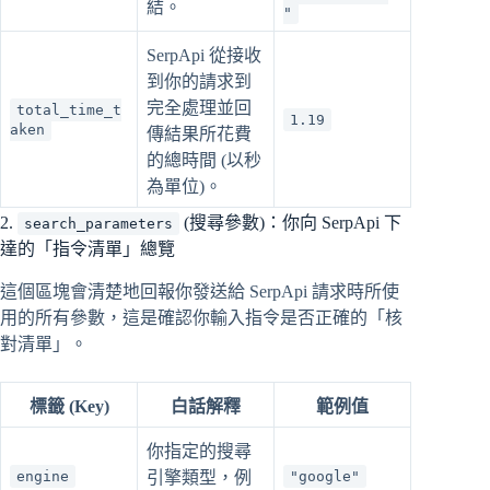
結。
"
SerpApi 從接收
到你的請求到
完全處理並回
total_time_t
1.19
aken
傳結果所花費
的總時間 (以秒
為單位)。
2.
(搜尋參數)：你向 SerpApi 下
search_parameters
達的「指令清單」總覽
這個區塊會清楚地回報你發送給 SerpApi 請求時所使
用的所有參數，這是確認你輸入指令是否正確的「核
對清單」。
標籤 (Key)
白話解釋
範例值
你指定的搜尋
engine
引擎類型，例
"google"