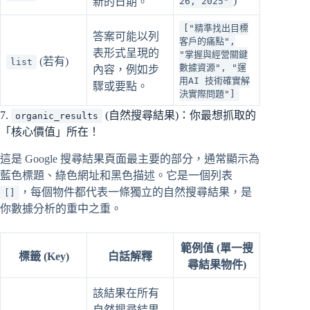
)
新的日期。
26, 2025"
["精準找出目標
答案可能以列
客戶的痛點",
表形式呈現的
"掌握與經營關鍵
(若有)
list
數據資源", "運
內容，例如步
用AI 技術確實解
驟或要點。
決實際問題"]
7.
(自然搜尋結果)：你最想抓取的
organic_results
「核心價值」所在！
這是 Google 搜尋結果頁面最主要的部分，通常顯示為
藍色標題、綠色網址和黑色描述。它是一個列表
，每個物件都代表一條獨立的自然搜尋結果，是
[]
你數據分析的重中之重。
範例值 (單一搜
標籤 (Key)
白話解釋
尋結果物件)
該結果在所有
自然搜尋結果