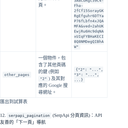
3A8CURgc39C4-
頁。
Fha-
2fCf15SorayGK
RgEfguhr6DTYa
P76fLbfn4xJQA
MFA&ved=2ahUK
EwjRu6Hc9dqNA
xUIqFYBHaKECI
8Q8NMDegQIBhA
W"
一個物件，包
含了其他頁碼
{"2": "...",
的鍵 (例如
other_pages
"3": "...",
) 及其對
"2"
...}
應的 Google 搜
尋網址。
匯出到試算表
12.
(SerpApi 分頁資訊)：API
serpapi_pagination
友善的「下一頁」導航