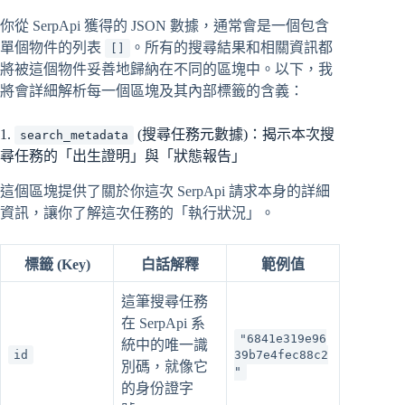
你從 SerpApi 獲得的 JSON 數據，通常會是一個包含
單個物件的列表
。所有的搜尋結果和相關資訊都
[]
將被這個物件妥善地歸納在不同的區塊中。以下，我
將會詳細解析每一個區塊及其內部標籤的含義：
1.
(搜尋任務元數據)：揭示本次搜
search_metadata
尋任務的「出生證明」與「狀態報告」
這個區塊提供了關於你這次 SerpApi 請求本身的詳細
資訊，讓你了解這次任務的「執行狀況」。
標籤 (Key)
白話解釋
範例值
這筆搜尋任務
在 SerpApi 系
"6841e319e96
統中的唯一識
id
39b7e4fec88c2
別碼，就像它
"
的身份證字