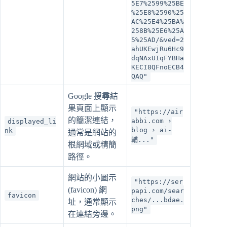
5E7%2599%25BE
%25E8%2590%25
AC%25E4%25BA%
258B%25E6%25A
5%25AD/&ved=2
ahUKEwjRu6Hc9
dqNAxUIqFYBHa
KECI8QFnoECB4
QAQ"
Google 搜尋結
果頁面上顯示
"https://air
的簡潔連結，
abbi.com ›
displayed_li
blog › ai-
nk
通常是網站的
輔..."
根網域或精簡
路徑。
網站的小圖示
"https://ser
(favicon) 網
papi.com/sear
favicon
ches/...bdae.
址，通常顯示
png"
在連結旁邊。