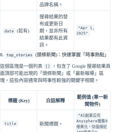
品牌名稱。
搜尋結果的發
布或更新日
"Apr 1,
(若有)
期，並非所有
date
2025"
結果都有此資
訊。
8.
(頭條新聞)：快速掌握「時事熱點」
top_stories
這個區塊是一個列表
，包含了 Google 搜尋結果頁
[]
面頂部可能出現的「頭條新聞」或「最新報導」區
塊，這些內容通常與時事性較強的關鍵字相關。
範例值 (單一新
標籤 (Key)
白話解釋
聞物件)
"AI創業公司
Anysphere籌集9
title
新聞標題。
億美元，估值接近