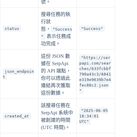
號。
搜尋任務的執
行狀
status
態，
"Success"
"Success
表示任務成
"
功完成。
這份 JSON 數
"https://ser
據在 SerpApi
papi.com/sear
ches/633fcbbf
的 API 端點，
json_endpoin
790a43c3/6841
t
你可以透過此
e319e9639b7e4
連結再次獲取
fec88c2.json
"
這份數據。
該搜尋任務在
"2025-06-05
SerpApi 系統中
created_at
18:34:01
被創建的時間
UTC"
(UTC 時間)。