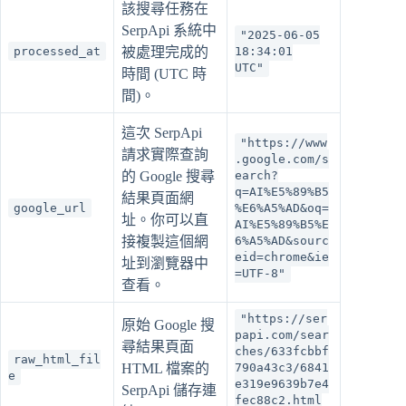
該搜尋任務在
SerpApi 系統中
"2025-06-05
processed_at
被處理完成的
18:34:01
UTC"
時間 (UTC 時
間)。
這次 SerpApi
"https://www
請求實際查詢
.google.com/s
的 Google 搜尋
earch?
q=AI%E5%89%B5
結果頁面網
google_url
%E6%A5%AD&oq=
址。你可以直
AI%E5%89%B5%E
接複製這個網
6%A5%AD&sourc
eid=chrome&ie
址到瀏覽器中
=UTF-8"
查看。
"https://ser
原始 Google 搜
papi.com/sear
尋結果頁面
ches/633fcbbf
raw_html_fil
HTML 檔案的
790a43c3/6841
e
e319e9639b7e4
SerpApi 儲存連
fec88c2.html