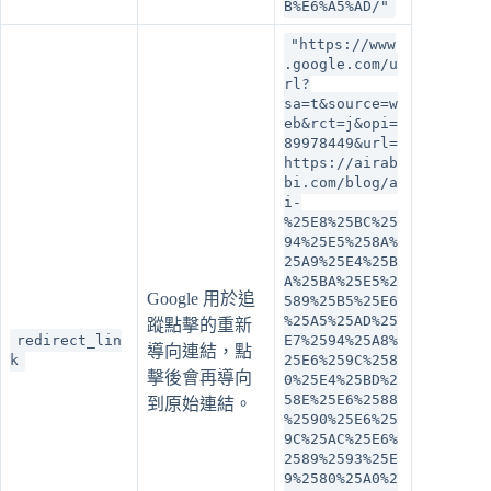
B%E6%A5%AD/"
"https://www
.google.com/u
rl?
sa=t&source=w
eb&rct=j&opi=
89978449&url=
https://airab
bi.com/blog/a
i-
%25E8%25BC%25
94%25E5%258A%
25A9%25E4%25B
A%25BA%25E5%2
Google 用於追
589%25B5%25E6
%25A5%25AD%25
蹤點擊的重新
redirect_lin
E7%2594%25A8%
導向連結，點
k
25E6%259C%258
擊後會再導向
0%25E4%25BD%2
58E%25E6%2588
到原始連結。
%2590%25E6%25
9C%25AC%25E6%
2589%2593%25E
9%2580%25A0%2