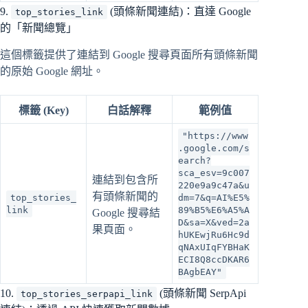
9.
(頭條新聞連結)：直達 Google
top_stories_link
的「新聞總覽」
這個標籤提供了連結到 Google 搜尋頁面所有頭條新聞
的原始 Google 網址。
標籤 (Key)
白話解釋
範例值
"https://www
.google.com/s
earch?
sca_esv=9c007
連結到包含所
220e9a9c47a&u
有頭條新聞的
top_stories_
dm=7&q=AI%E5%
link
89%B5%E6%A5%A
Google 搜尋結
D&sa=X&ved=2a
果頁面。
hUKEwjRu6Hc9d
qNAxUIqFYBHaK
ECI8Q8ccDKAR6
BAgbEAY"
10.
(頭條新聞 SerpApi
top_stories_serpapi_link