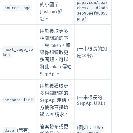
papi.com/sear
的小圖示
source_logo
ches/...d2ada
(favicon) 網
3e596aef9005.
址。
png"
用於獲取更多
相關問題的下
一頁 token。如
(一串很長的加
next_page_to
果你想獲取更
ken
密字串)
多問題，可以
將此 token 傳給
SerpApi。
用於獲獲取更
多相關問題的
(一串很長的
serpapi_link
SerpApi 連結，
SerpApi URL)
方便你直接透
過 API 請求。
答案發布或更
(例如：
"Mar
(若有)
date