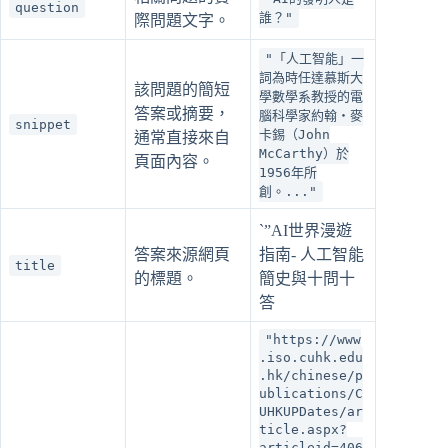
question
誰？"
際問題文字。
"「人工智能」一
詞為時任達慕斯大
該問題的簡短
學數學系教授的電
答案或摘要，
腦科學家約翰・麥
snippet
卡錫（John
通常直接來自
McCarthy）於
頁面內容。
1956年所
創。..."
`”AI世界漫遊
答案來源網頁
指南- 人工智能
title
的標題。
簡史與十問十
答
"https://www
.iso.cuhk.edu
.hk/chinese/p
ublications/C
UHKUPDates/ar
ticle.aspx?
articleid=406