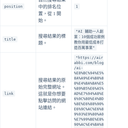
position
中的排名位
1
置，從 1 開
始。
"AI 輔助一人創
搜尋結果的標
業：10個成功案例
title
教你用最低成本打
題。
造百萬事業"
"https://air
abbi.com/blog
/ai-
%E8%BC%94%E5%
8A%A9%E4%B8%8
搜尋結果的原
0%E4%BA%BA%E5
始完整網址。
%89%B5%E6%A5%
link
這就是你想要
AD%E7%94%A8%E
6%9C%80%E4%BD
點擊訪問的網
%8E%E6%88%90%
站連結。
E6%9C%AC%E6%8
9%93%E9%80%A0
%E7%99%BE%E8%
90%AC%E4%BA%8